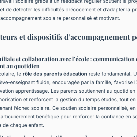
ravail scolaire grâce à un feedback régulier soutient la pr
et de détecter les difficultés précocement et d’adapter la p
accompagnement scolaire personnalisé et motivant.
cteurs et dispositifs d’accompagnement p
iliale et collaboration avec l’école : communication 
t au quotidien
colaire, le
rôle des parents éducation
reste fondamental. 
ve-enseignant fluide, encouragée par la famille, favorise l
ivation apprentissage. Les parents soutiennent au quotidien 
isation et renforcent la gestion du temps études, tout en v
enant l’échec scolaire. Ce soutien scolaire personnalisé, en
particulièrement bénéfique pour renforcer la confiance en so
re de chaque enfant.