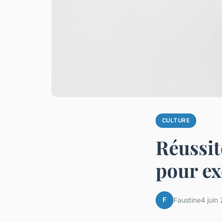
CULTURE
Réussit
pour exc
F
Faustine
4 juin