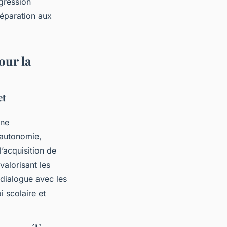
ogression
réparation aux
our la
et
Une
’autonomie,
l’acquisition de
alorisant les
 dialogue avec les
i scolaire et