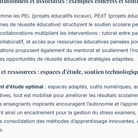
itutionnels et associatifs : exemples concrets et sout
omme les PEL (projets éducatifs locaux), PEdT (projets éduca
s de réussite éducative) structurent le soutien scolaire pe
collaborations multiplient les interventions : tutorat entre pai
ollaboratif, et accès aux ressources éducatives pensées po
iations proposent également du mentorat et soutiennent l’inc
les opportunités de réussite éducative stratégies adaptées.
t ressources : espaces d’étude, soutien technologiqu
t d’étude optimal
: espaces adaptés, outils numériques, a
ves, tout est mobilisé pour améliorer les résultats scolaires
es enseignants inspirants encouragent l’autonomie et l’appre
rant ainsi un encadrement pour la gestion du stress examens,
a consolidation des méthodes d’apprentissage innovantes, e
e.