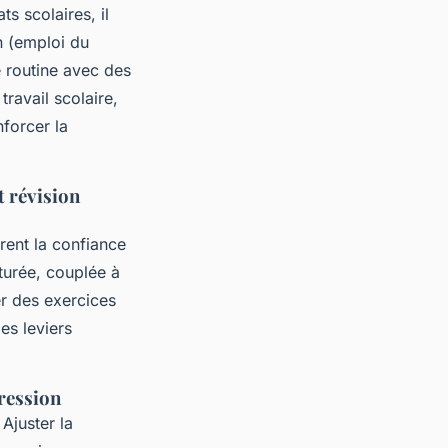
s scolaires, il
n (emploi du
ne routine avec des
ravail scolaire,
nforcer la
t révision
rent la confiance
cturée, couplée à
er des exercices
es leviers
gression
Ajuster la