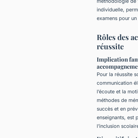
méthodologie de t
individuelle, perm
examens pour un 
Rôles des a
réussite
Implication fam
accompagnemen
Pour la réussite s
communication élè
l’écoute et la mot
méthodes de mémor
succès et en prév
enseignants, est 
l’inclusion scolai