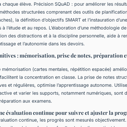
 chaque élève. Précision SQuAD : pour améliorer les résultat
méthodes structurées comprenant des outils de planificatio
âches), la définition d’objectifs SMART et l’instauration d’u
à l’étude et au repos. L’élaboration d’une méthodologie de t
ion des distractions et à la discipline personnelle, aide à re
tissage et l’autonomie dans les devoirs.
itives : mémorisation, prise de notes, préparation e
 mémorisation (cartes mentales, répétition espacée) amélio
 facilitent la concentration en classe. La prise de notes stru
ves et régulières, optimise l’apprentissage autonome. Utilis
ctive et varier les supports, notamment numériques, sont d
préparation aux examens.
ne évaluation continue pour suivre et ajuster la pro
valuation continue, les progrès sont mesurés objectivement. 