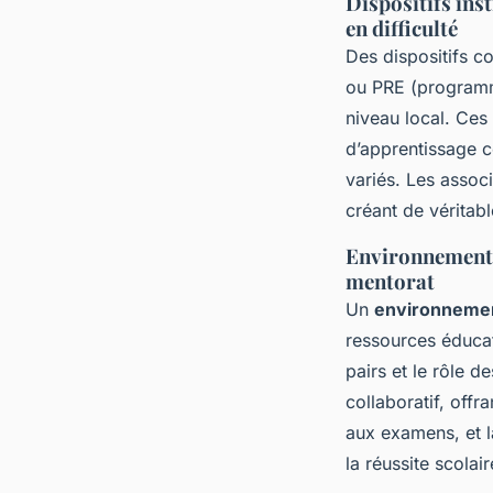
Dispositifs inst
en difficulté
Des dispositifs c
ou PRE (programme
niveau local. Ces 
d’apprentissage c
variés. Les assoc
créant de véritab
Environnement e
mentorat
Un
environnemen
ressources éducati
pairs et le rôle d
collaboratif, off
aux examens, et l
la réussite scolair